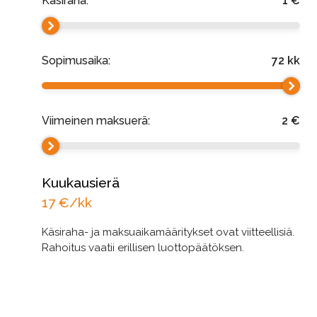
Käsiraha:
1
€
Sopimusaika:
72
kk
Viimeinen maksuerä:
2
€
Kuukausierä
17
€/kk
Käsiraha- ja maksuaikamääritykset ovat viitteellisiä.
Rahoitus vaatii erillisen luottopäätöksen.