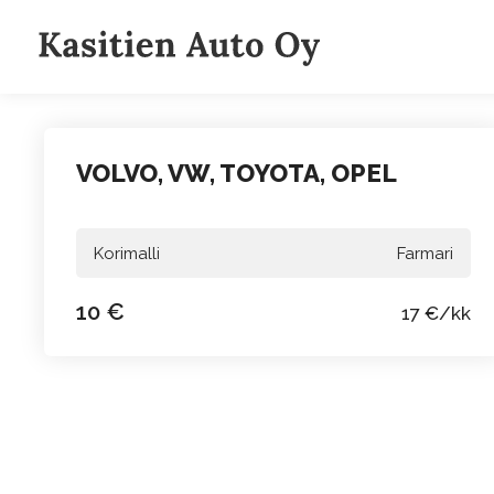
Siirry
sisältöön
VOLVO, VW, TOYOTA, OPEL
Korimalli
Farmari
10 €
17 €/kk