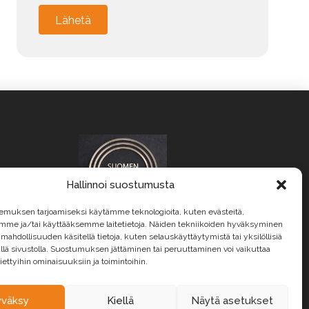
Vaihdokin tiedot
Merkki
Alternative:
Malli
Vuosimalli
Hallinnoi suostumusta
Rekisterinumero
ät
emuksen tarjoamiseksi käytämme teknologioita, kuten evästeitä,
emme ja/tai käyttääksemme laitetietoja. Näiden tekniikoiden hyväksyminen
 mahdollisuuden käsitellä tietoja, kuten selauskäyttäytymistä tai yksilöllisiä
llä sivustolla. Suostumuksen jättäminen tai peruuttaminen voi vaikuttaa
 tiettyihin ominaisuuksiin ja toimintoihin.
Mittarilukema
yväksy
Kiellä
Näytä asetukset