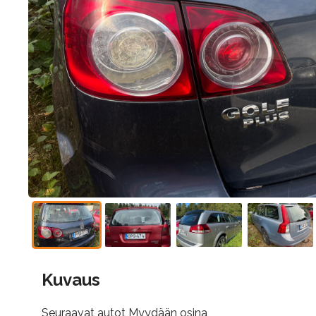
Kuvaus
Seuraavat autot Myydään osina