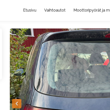
Etusivu
Vaihtoautot
Moottoripyörät ja m