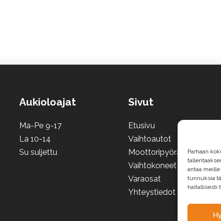
Aukioloajat
Sivut
Ma-Pe 9-17
Etusivu
La 10-14
Vaihtoautot
Su suljettu
Moottoripyörät ja mönkij
Parhaan kok
tallentaaks
Vaihtokoneet
antaa meille
Varaosat
tunnuksia tä
haitallisesti
Yhteystiedot
H