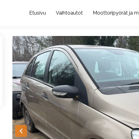
Etusivu
Vaihtoautot
Moottoripyörät ja m