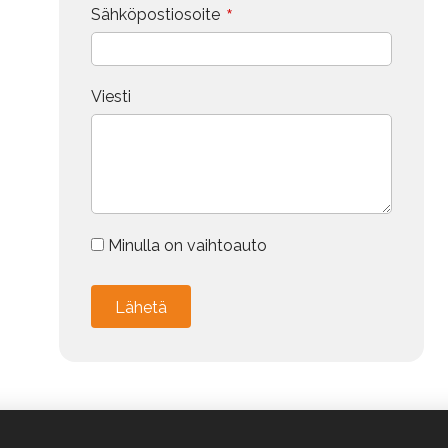
*
Sähköpostiosoite
Viesti
Minulla on vaihtoauto
Vaihdokin tiedot
Merkki
Alternative:
Malli