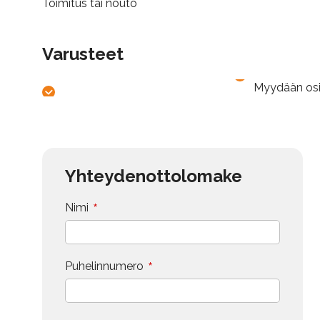
Toimitus tai nouto
Varusteet
Myydään os
Yhteydenottolomake
*
Nimi
*
Puhelinnumero