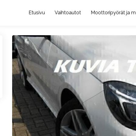
Etusivu
Vaihtoautot
Moottoripyörät ja m