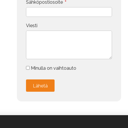
*
Sähköpostiosoite
Viesti
Minulla on vaihtoauto
Vaihdokin tiedot
Merkki
Alternative:
Malli