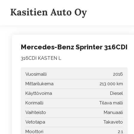
Siirry
sisältöön
Mercedes-Benz Sprinter 316CDI
316CDI KASTEN L
Vuosimalli
2016
Mittarilukema
213 000 km
Käyttövoima
Diesel
Korimalli
Tilava malli
Vaihteisto
Manuaali
Vetotapa
Takaveto
Moottori
2.1