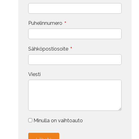
*
Puhelinnumero
*
Sähköpostiosoite
Viesti
Minulla on vaihtoauto
Vaihdokin tiedot