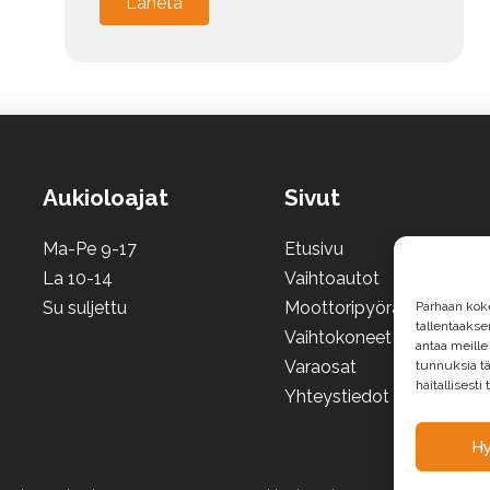
Merkki
Alternative:
Malli
Aukioloajat
Sivut
Vuosimalli
Ma-Pe 9-17
Etusivu
La 10-14
Vaihtoautot
Rekisterinumero
Su suljettu
Moottoripyörät ja mönkij
Parhaan kok
tallentaaks
Vaihtokoneet
antaa meille
Varaosat
tunnuksia tä
haitallisesti
Mittarilukema
Yhteystiedot
H
Lisätiedot