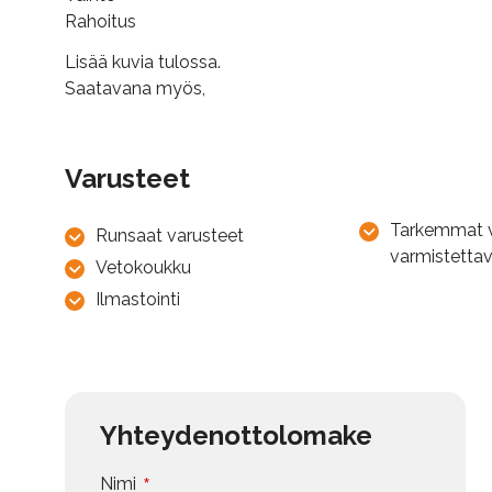
Rahoitus
Lisää kuvia tulossa.
Saatavana myös,
Varusteet
Tarkemmat 
myyjältä Puh
Runsaat varusteet
varmistetta
Vetokoukku
Ilmastointi
Yhteydenottolomake
*
Nimi