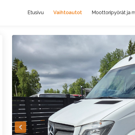
Etusivu
Vaihtoautot
Moottoripyörät ja m