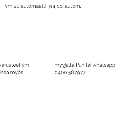
vm 20 automaatti 314 cdi autom.
varusteet ym
 tai whatsapp
vissa myös
0400 587977