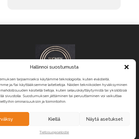
Merkki
Alternative:
Malli
Vuosimalli
Hallinnoi suostumusta
Rekisterinumero
ät
emuksen tarjoamiseksi käytämme teknologioita, kuten evästeitä,
emme ja/tai käyttääksemme laitetietoja. Näiden tekniikoiden hyväksyminen
 mahdollisuuden käsitellä tietoja, kuten selauskäyttäytymistä tai yksilöllisiä
llä sivustolla. Suostumuksen jättäminen tai peruuttaminen voi vaikuttaa
 tiettyihin ominaisuuksiin ja toimintoihin.
Mittarilukema
yväksy
Kiellä
Näytä asetukset
Lisätiedot
Tietosuojaseloste