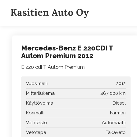
Siirry
sisältöön
Mercedes-Benz E 220CDI T
Autom Premium 2012
E 220 cdi T Autom Premium
Vuosimalli
2012
Mittarilukema
467 000 km
Käyttövoima
Diesel
Korimalli
Farmari
Vaihteisto
Automaatti
Vetotapa
Takaveto