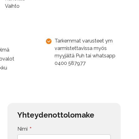
Vaihto
Tarkemmat varusteet ym
varmistettavissa myös
elmä
myyjältä Puh tai whatsapp
jovalot
0400 587977
ukku
Yhteydenottolomake
*
Nimi