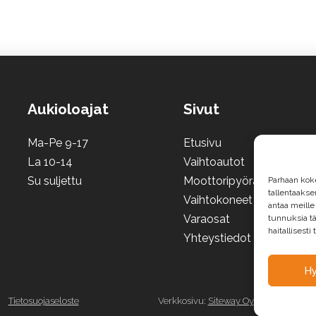
Aukioloajat
Sivut
Ma-Pe 9-17
Etusivu
La 10-14
Vaihtoautot
Su suljettu
Moottoripyörät ja mönkij
Parhaan kok
tallentaaks
Vaihtokoneet
antaa meille
Varaosat
tunnuksia tä
haitallisesti
Yhteystiedot
H
Tietosuojaseloste
Verkkosivu:
Siteway Oy