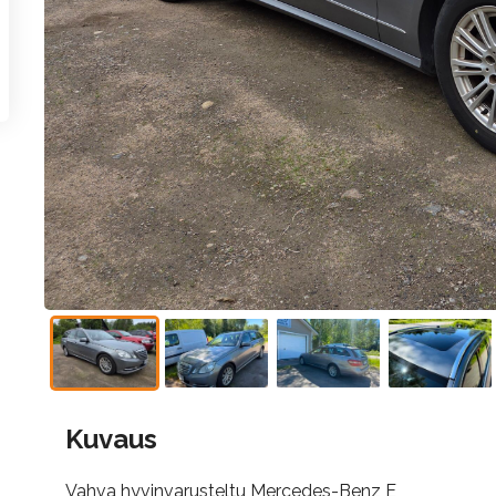
Kuvaus
Vahva hyvinvarusteltu Mercedes-Benz E