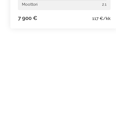
Moottori
2.1
7 900 €
117 €/kk