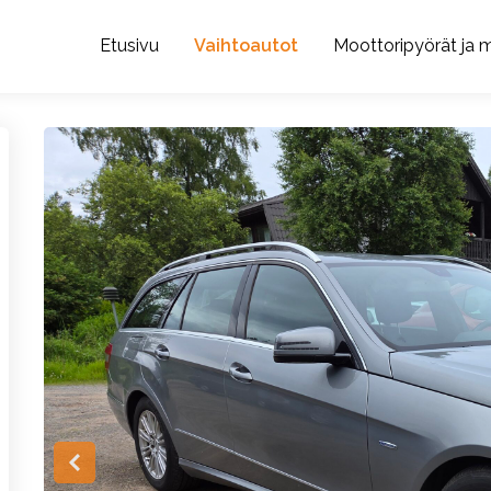
Etusivu
Vaihtoautot
Moottoripyörät ja m