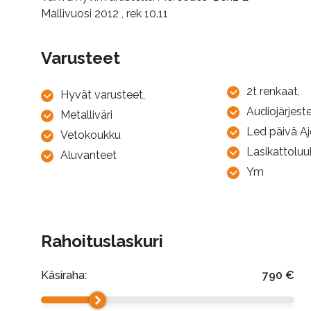
Mallivuosi 2012 , rek 10.11
Varusteet
2t renkaat,
Hyvät varusteet,
Audiojärjest
Metalliväri
Led päivä A
Vetokoukku
Lasikattolu
Aluvanteet
Ym
Rahoituslaskuri
Käsiraha:
790
€