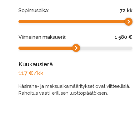
Sopimusaika:
72
kk
Viimeinen maksuerä:
1 580
€
Kuukausierä
117
€/kk
Käsiraha- ja maksuaikamääritykset ovat viitteellisiä.
Rahoitus vaatii erillisen luottopäätöksen.