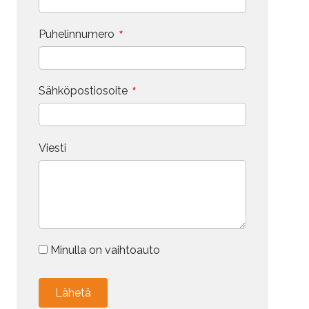
*
Puhelinnumero
*
Sähköpostiosoite
Viesti
Minulla on vaihtoauto
Vaihdokin tiedot