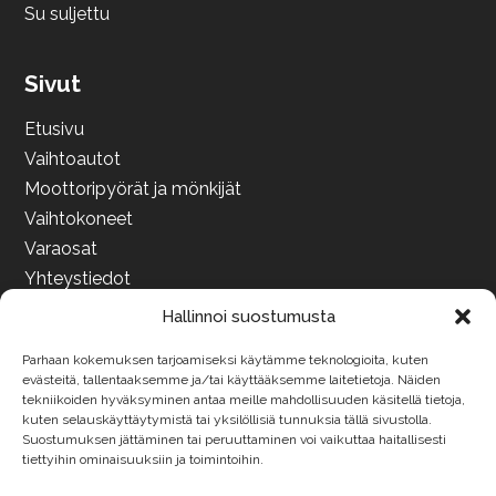
Lisätiedot
Su suljettu
Sivut
Etusivu
Vaihtoautot
Moottoripyörät ja mönkijät
Vaihtokoneet
Varaosat
Yhteystiedot
Hallinnoi suostumusta
Parhaan kokemuksen tarjoamiseksi käytämme teknologioita, kuten
evästeitä, tallentaaksemme ja/tai käyttääksemme laitetietoja. Näiden
tekniikoiden hyväksyminen antaa meille mahdollisuuden käsitellä tietoja,
kuten selauskäyttäytymistä tai yksilöllisiä tunnuksia tällä sivustolla.
Suostumuksen jättäminen tai peruuttaminen voi vaikuttaa haitallisesti
tiettyihin ominaisuuksiin ja toimintoihin.