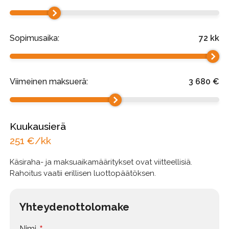
Sopimusaika:
72
kk
Viimeinen maksuerä:
3 680
€
Kuukausierä
251
€/kk
Käsiraha- ja maksuaikamääritykset ovat viitteellisiä.
Rahoitus vaatii erillisen luottopäätöksen.
Yhteydenottolomake
Nimi