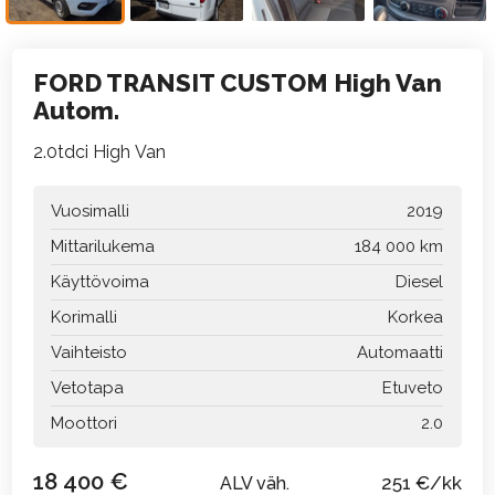
FORD TRANSIT CUSTOM High Van
Autom.
2.0tdci High Van
Vuosimalli
2019
Mittarilukema
184 000 km
Käyttövoima
Diesel
Korimalli
Korkea
Vaihteisto
Automaatti
Vetotapa
Etuveto
Moottori
2.0
18 400 €
251 €/kk
ALV väh.