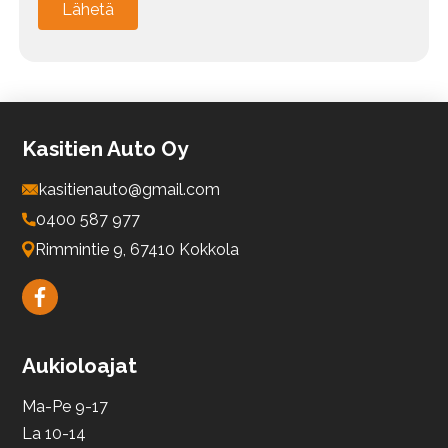
Merkki
Alternative:
Malli
Kasitien Auto Oy
kasitienauto@gmail.com
Vuosimalli
0400 587 977
Rimmintie 9, 67410 Kokkola
Rekisterinumero
Aukioloajat
Mittarilukema
Ma-Pe 9-17
La 10-14