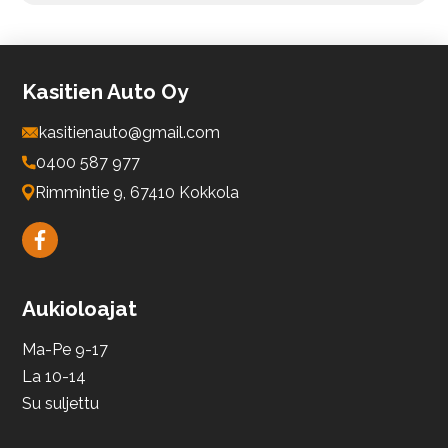
Malli
Kasitien Auto Oy
kasitienauto@gmail.com
Vuosimalli
0400 587 977
Rimmintie 9, 67410 Kokkola
Rekisterinumero
Aukioloajat
Mittarilukema
Ma-Pe 9-17
La 10-14
Lisätiedot
Su suljettu