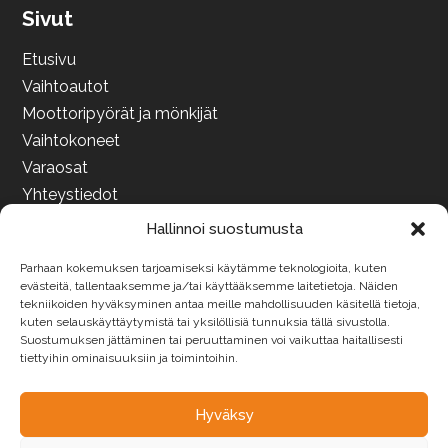
Sivut
Etusivu
Vaihtoautot
Moottoripyörät ja mönkijät
Vaihtokoneet
Varaosat
Yhteystiedot
Hallinnoi suostumusta
Parhaan kokemuksen tarjoamiseksi käytämme teknologioita, kuten
evästeitä, tallentaaksemme ja/tai käyttääksemme laitetietoja. Näiden
tekniikoiden hyväksyminen antaa meille mahdollisuuden käsitellä tietoja,
kuten selauskäyttäytymistä tai yksilöllisiä tunnuksia tällä sivustolla.
Suostumuksen jättäminen tai peruuttaminen voi vaikuttaa haitallisesti
tiettyihin ominaisuuksiin ja toimintoihin.
Hyväksy