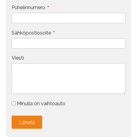
*
Puhelinnumero
*
Sähköpostiosoite
Viesti
Minulla on vaihtoauto
Vaihdokin tiedot
Merkki
Alternative: